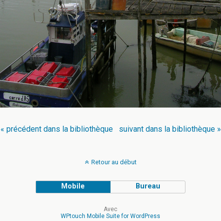
« précédent dans la bibliothèque
suivant dans la bibliothèque »
Retour au début
Mobile
Bureau
Avec
WPtouch Mobile Suite for WordPress